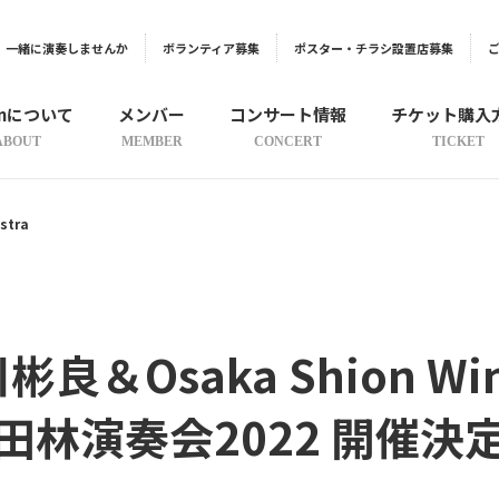
一緒に演奏しませんか
ボランティア募集
ポスター・チラシ設置店募集
onについて
メンバー
コンサート情報
チケット購入
ABOUT
MEMBER
CONCERT
TICKET
stra
彬良＆Osaka Shion Win
田林演奏会2022 開催決