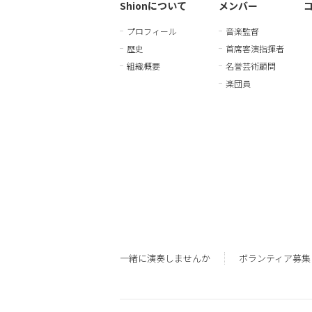
Shionについて
メンバー
プロフィール
音楽監督
歴史
首席客演指揮者
組織概要
名誉芸術顧問
楽団員
一緒に演奏しませんか
ボランティア募集