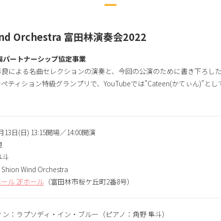
nd Orchestra 富田林演奏会2022
興パートナーシップ協定事業
彬良による名曲セレクションの演奏と、今回の公演のために書き下ろし
ペティション特級グランプリで、YouTubeでは”Cateen(かてぃん)
13日(日) 13:15開場／14:00開演
良
隼斗
ion Wind Orchestra
ール 2Fホール
（富田林市桜ケ丘町2番8号）
ィン：ラプソディ・イン・ブルー（ピアノ：角野 隼斗）