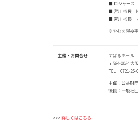
■ ロジャース
■ 宮川 彬良：Nex
■ 宮川 彬良
※やむを得ぬ
主催・お問合せ
すばるホール
〒584-008
TEL：0721-25-0
主催：公益財
後援：一般社
>>>
詳しくはこちら