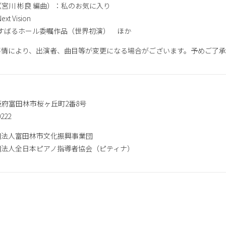
（宮川 彬良 編曲）：私のお気に入り
t Vision
：すばるホール委嘱作品（世界初演） ほか
事情により、出演者、曲目等が変更になる場合がございます。予めご了
4 大阪府富田林市桜ヶ丘町2番8号
222
団法人富田林市文化振興事業団
団法人全日本ピアノ指導者協会（ピティナ）