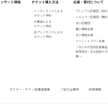
コンサート情報
チケット購入方法
応援・寄付について
インターネットによる
プレミアム応援団（有料
チケット予約
レギュラー応援団（無料
お電話による
法人応援団
チケット予約
個人賛助会員
各プレイガイドによる
法人賛助会員
チケット予約
マイシートプラン会員
「なにわの芸術応援募金
阪市芸術・文化団体サポ
業～
ポスター・チラシ設置店募集
ご協力企業様
採用情報