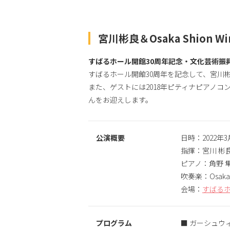
宮川彬良＆Osaka Shion Wi
すばるホール開館30周年記念・文化芸術振
すばるホール開館30周年を記念して、宮川
また、ゲストには2018年ピティナピアノコン
んをお迎えします。
公演概要
日時：2022年3月
指揮：宮川 彬
ピアノ：角野 
吹奏楽：Osaka Sh
会場：
すばるホ
プログラム
■ ガーシュウ