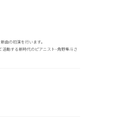
た新曲の初演を行います。
”として活動する新時代のピアニスト･角野隼斗さ