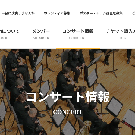
一緒に演奏しませんか
ボランティア募集
ポスター・チラシ設置店募集
onについて
メンバー
コンサート情報
チケット購入
ABOUT
MEMBER
CONCERT
TICKET
コンサート情報
CONCERT