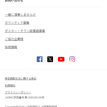
お問い合わせ
一緒に演奏しませんか
ボランティア募集
ポスター・チラシ設置店募集
ご協力企業様
採用情報
特定商取引法に関する表記
利用規約
プライバシーポリシー
JASRAC許諾番号 第J200628146号
Copyright©2026 公益社団法人 大阪市音楽団