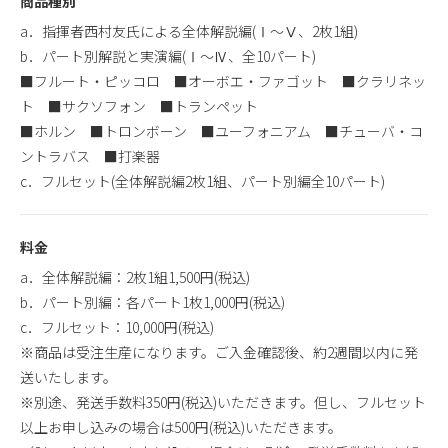
商品種別
a．指揮者西村友氏による全体解説編(Ⅰ〜Ⅴ、2枚1組)
b．パート別解説と実演編(Ⅰ〜Ⅳ、全10パート)
■フルート・ピッコロ ■オーボエ・ファゴット ■クラリネッ
ト ■サクソフォン ■トランペット
■ホルン ■トロンボーン ■ユーフォニアム ■チューバ・コ
ントラバス ■打楽器
c．フルセット(全体解説編2枚1組、パート別編全10パート)
料金
a．全体解説編：2枚1組1,500円(税込)
b．パート別編：各パート1枚1,000円(税込)
c．フルセット：10,000円(税込)
※商品は受注生産になります。ご入金確認後、約2週間以内に発
送いたします。
※別途、発送手数料350円(税込)いただきます。但し、フルセット
以上お申し込みの場合は500円(税込)いただきます。