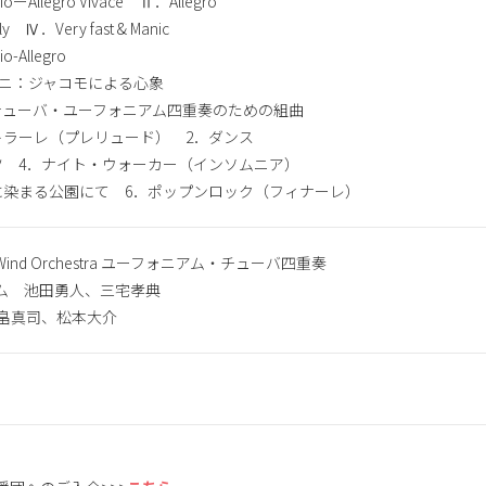
llegro Vivace Ⅱ．Allegro
．Very fast & Manic
Allegro
チーニ：ジャコモによる心象
：テューバ・ユーフォニアム四重奏のための組曲
ーレ（プレリュード） 2．ダンス
4．ナイト・ウォーカー（インソムニア）
まる公園にて 6．ポップンロック（フィナーレ）
on Wind Orchestra ユーフォニアム・チューバ四重奏
ム 池田勇人、三宅孝典
畠真司、松本大介