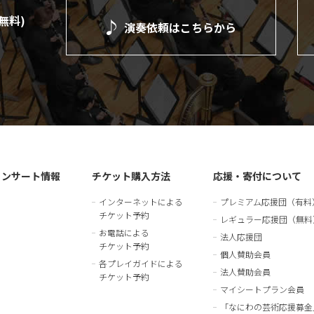
(無料)
演奏依頼は
こちらから
）
コンサート情報
チケット購入方法
応援・寄付について
インターネットによる
プレミアム応援団（有料
チケット予約
レギュラー応援団（無料
お電話による
法人応援団
チケット予約
個人賛助会員
各プレイガイドによる
法人賛助会員
チケット予約
マイシートプラン会員
「なにわの芸術応援募金