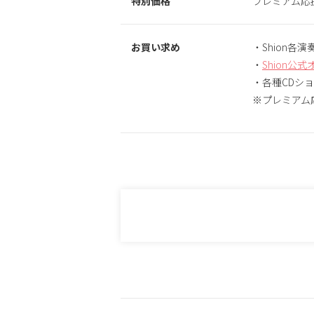
特別価格
プレミアム応
お買い求め
・Shion各
・
Shion公
・各種CDシ
※プレミアム