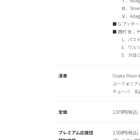
Ⅰ．AdagioーA
Ⅲ．Slowly Ⅳ
Ⅴ．Adagio-
■ G.プッ
■ 西村 友
1．パストラ
3．ワルツ 
5．夕日に染
演奏
Osaka Shi
ユーフォニア
チューバ 北
定価
2,970円(税込)
プレミアム応援団
2,500円(税込)