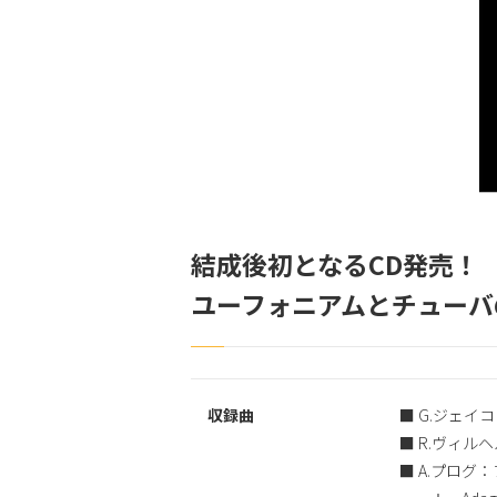
結成後初となるCD発売！
ユーフォニアムとチューバ
収録曲
■ G.ジェイ
■ R.ヴィ
■ A.プロ