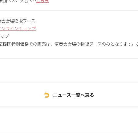
援団へのご入会>>>
こちら
演奏会会場物販ブース
式オンラインショップ
ョップ
応援団特別価格での販売は、演奏会会場の物販ブースのみとなります。
ニュース一覧へ戻る