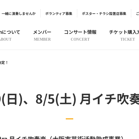
一緒に演奏しませんか
ボランティア募集
ポスター・チラシ設置店募集
onについて
メンバー
コンサート情報
チケット購入
ABOUT
MEMBER
CONCERT
TICKET
催決定！
/9(日)、8/5(土) 月イ
Orchestra 月イチ吹奏楽（大阪市芸術活動助成事業）