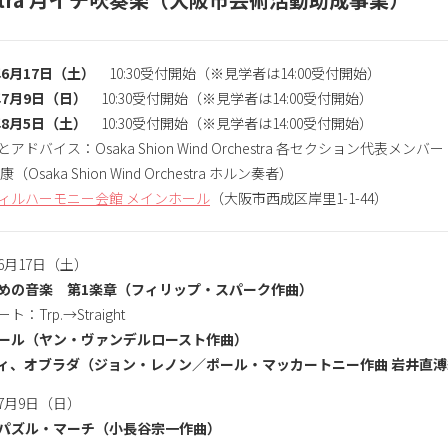
年6月17日（土）
10:30受付開始（※見学者は14:00受付開始）
年7月9日（日）
10:30受付開始（※見学者は14:00受付開始）
年8月5日（土）
10:30受付開始（※見学者は14:00受付開始）
ドバイス：Osaka Shion Wind Orchestra 各セクション代表メンバー
Osaka Shion Wind Orchestra ホルン奏者）
ィルハーモニー会館 メインホール
（大阪市西成区岸里1-1-44）
年6月17日（土）
めの音楽 第1楽章（フィリップ・スパーク作曲）
Trp.→Straight
ール（ヤン・ヴァンデルロースト作曲）
ィ、オブラダ（ジョン・レノン／ポール・マッカートニー作曲 岩井直溥
年7月9日（日）
パズル・マーチ（小長谷宗一作曲）