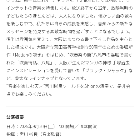
グラム。前半はこれぞ“アキラさん”！Shionとしては初めて、ク
インテットの音楽を特集します。放送終了から12年、放映当時の
子どもたちのほとんどは、大人になりました。懐かしい曲の数々
を楽しむ中で、私たちは自らの成長を実感し、音楽からの新たな
メッセージを発見する素敵な時間を過ごすことになるでしょう。
後半は雰囲気を変えて、大阪にまつわる書き下ろし作品を中心と
した構成です。大阪府立茨田高等学校創立50周年のための委嘱新
作「Mattanの嘆き」をはじめ、“吹奏楽の街”八尾市の委嘱で書か
れた「吹奏情話、八尾」、大阪が生んだマンガの神様 手塚治虫
にインスピレーションを受けて書いた「ブラック・ジャック」な
ど、骨太なラインナップとなっています。
“音楽を楽しむ天才”宮川彬良ワールドをShionの演奏で、是非会
場でお楽しみください。
公演概要
日時：2025年9月20日(土) 17:00開場／18:00開演
指揮：宮川 彬良（音楽監督）