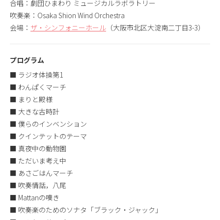
合唱：劇団ひまわり ミュージカルラボラトリー
吹奏楽：Osaka Shion Wind Orchestra
会場：
ザ・シンフォニーホール
（大阪市北区大淀南二丁目3-3）
プログラム
■ ラジオ体操第1
■ わんぱくマーチ
■ まりと殿様
■ ⼤きな古時計
■ 僕らのインベンション
■ クインテットのテーマ
■ 真夜中の動物園
■ ただいま考え中
■ あさごはんマーチ
■ 吹奏情話，⼋尾
■ Mattanの嘆き
■ 吹奏楽のためのソナタ「ブラック・ジャック」