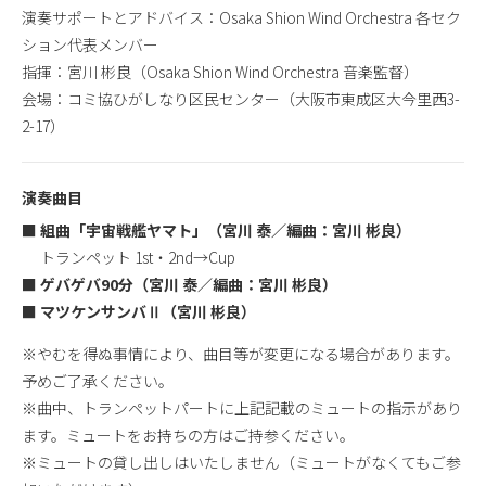
演奏サポートとアドバイス：Osaka Shion Wind Orchestra 各セク
ション代表メンバー
指揮：宮川 彬良（Osaka Shion Wind Orchestra 音楽監督）
会場：コミ協ひがしなり区民センター（大阪市東成区大今里西3-
2-17）
演奏曲目
■ 組曲「宇宙戦艦ヤマト」（宮川 泰／編曲：宮川 彬良）
トランペット 1st・2nd→Cup
■ ゲバゲバ90分（宮川 泰／編曲：宮川 彬良）
■ マツケンサンバⅡ（宮川 彬良）
※やむを得ぬ事情により、曲目等が変更になる場合があります。
予めご了承ください。
※曲中、トランペットパートに上記記載のミュートの指示があり
ます。ミュートをお持ちの方はご持参ください。
※ミュートの貸し出しはいたしません（ミュートがなくてもご参