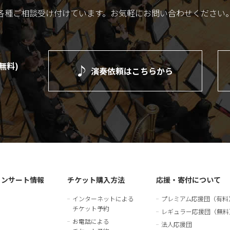
各種ご相談受け付けています。
お気軽にお問い合わせください
(無料)
演奏依頼は
こちらから
）
コンサート情報
チケット購入方法
応援・寄付について
インターネットによる
プレミアム応援団（有料
チケット予約
レギュラー応援団（無料
お電話による
法人応援団