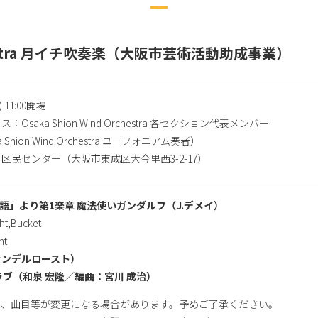
Orchestra 月イチ吹奏楽（大阪市芸術活動助成事業）
 11:00開場
saka Shion Wind Orchestra 各セクション代表メンバー
hion Wind Orchestra ユーフォニアム奏者）
区民センター（大阪市東成区大今里西3-2-17）
語」より第1楽章 魔法使いガンダルフ（J.デメイ）
,Bucket
t
ァンデルロースト）
ラブ（和泉 宏隆／編曲：宮川 成治）
り、曲目等が変更になる場合があります。予めご了承ください。