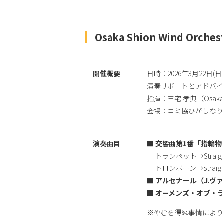
Osaka Shion Wind 
開催概要
日時：2026年3月22日(日)
演奏サポートとアドバイス：O
指揮：三宅 孝典（Osaka S
会場：コミ協ひがしなり
演奏曲目
■ 交響曲第1番「指輪物
トランペット→Straight
トロンボーン→Straigh
■ アルセナール（J.ヴ
■ オーメンズ・オブ・
※やむを得ぬ事情によ