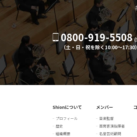
0800-919-5508
（土・日・祝を除く10:00〜17:30
Shionについて
メンバー
プロフィール
音楽監督
歴史
首席客演指揮者
組織概要
名誉芸術顧問