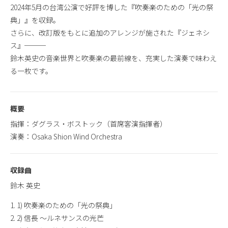
2024年5月の台湾公演で好評を博した『吹奏楽のための「光の祭
典」』を収録。
さらに、改訂版をもとに追加のアレンジが施された『ジェネシ
ス』───
鈴木英史の音楽世界と吹奏楽の最前線を、充実した演奏で味わえ
る一枚です。
概要
指揮：ダグラス・ボストック（首席客演指揮者）
演奏：Osaka Shion Wind Orchestra
収録曲
鈴木 英史
1. 1) 吹奏楽のための「光の祭典」
2. 2) 信長 ～ルネサンスの光芒