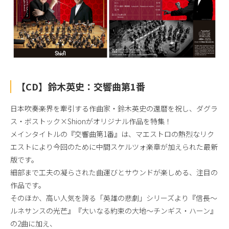
【CD】鈴木英史：交響曲第1番
日本吹奏楽界を牽引する作曲家・鈴木英史の還暦を祝し、ダグラ
ス・ボストック×Shionがオリジナル作品を特集！
メインタイトルの『交響曲第1番』は、マエストロの熱烈なリク
エストにより今回のために中間スケルツォ楽章が加えられた最新
版です。
細部まで工夫の凝らされた曲運びとサウンドが楽しめる、注目の
作品です。
そのほか、高い人気を誇る「英雄の悲劇」シリーズより『信長～
ルネサンスの光芒』『大いなる約束の大地～チンギス・ハーン』
の2曲に加え、