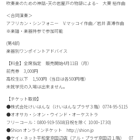
吹奏楽のための神話~天の岩屋戸の物語による~ 大栗 裕作曲
＜合同演奏＞
アフリカン・シンフォニー V.マッコイ作曲／岩井 直溥作曲
※楽譜・楽器持参で参加可能
(第4部)
楽器別ワンポイントアドバイス
【料金】全席指定 販売開始4月11日（月）
前売券 3,000円
高校生以下 1,500円（当日は各500円増）
未就学児の入場は出来ません。
【チケット取扱】
●株式会社けいはんな（けいはんなプラザ３階）0774-95-5115
●オオサカ・シオン・ウインド・オーケストラ
フリーコール：0800-919-5508(日祝を除く 10:00~17:30)
●Shion オンラインチケット http://shion.jp
●ケイ・ネット平和堂京田辺店（アル・プラザ京田辺１階） 07