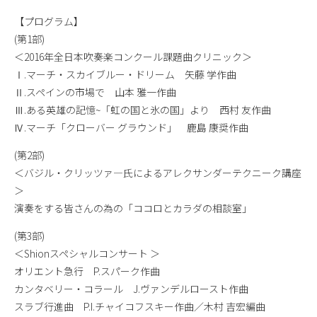
【プログラム】
(第1部)
＜2016年全日本吹奏楽コンクール課題曲クリニック＞
Ⅰ.マーチ・スカイブルー・ドリーム 矢藤 学作曲
Ⅱ.スペインの市場で 山本 雅一作曲
Ⅲ.ある英雄の記憶~「虹の国と氷の国」より 西村 友作曲
Ⅳ.マーチ「クローバー グラウンド」 鹿島 康奨作曲
(第2部)
＜バジル・クリッツァ―氏によるアレクサンダーテクニーク講座
＞
演奏をする皆さんの為の「ココロとカラダの相談室」
(第3部)
＜Shionスペシャルコンサート ＞
オリエント急行 P.スパーク作曲
カンタベリー・コラール J.ヴァンデルロースト作曲
スラブ行進曲 P.I.チャイコフスキー作曲／木村 吉宏編曲