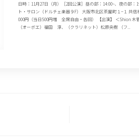
日時：11月27日（月）［2回公演］昼の部：14:00~、夜の部：1
ト・サロン（ドルチェ楽器９F） 大阪市北区茶屋町１−１ 共信梅田ビル(T
000円（当日500円増 全席自由・各回） 【出演】 ＜Shion
（オーボエ）福田 淳、（クラリネット）松原央樹 （フ...