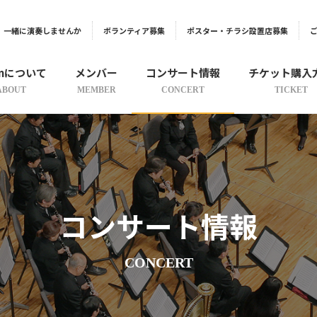
一緒に演奏しませんか
ボランティア募集
ポスター・チラシ設置店募集
onについて
メンバー
コンサート情報
チケット購入
ABOUT
MEMBER
CONCERT
TICKET
コンサート情報
CONCERT