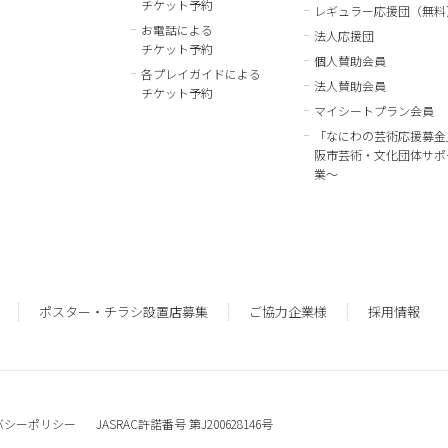
チケット予約
レギュラー応援団（無料
お電話による
法人応援団
チケット予約
個人賛助会員
各プレイガイドによる
法人賛助会員
チケット予約
マイシートプラン会員
「なにわの芸術応援募金
阪市芸術・文化団体サポ
業～
ポスター・チラシ設置店募集
ご協力企業様
採用情報
バシーポリシー
JASRAC許諾番号 第J200628146号