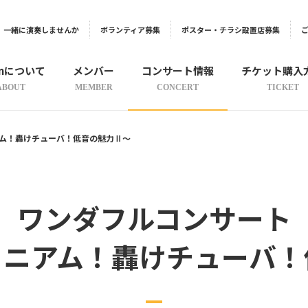
一緒に演奏しませんか
ボランティア募集
ポスター・チラシ設置店募集
onについて
メンバー
コンサート情報
チケット購入
ABOUT
MEMBER
CONCERT
TICKET
ム！轟けチューバ！低音の魅力Ⅱ～
ワンダフルコンサート
ォニアム！轟けチューバ！