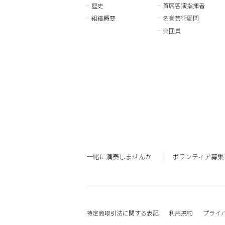
歴史
首席客演指揮者
組織概要
名誉芸術顧問
楽団員
一緒に演奏しませんか
ボランティア募集
特定商取引法に関する表記
利用規約
プライ