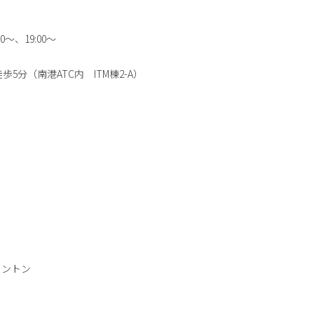
～、19:00～
分（南港ATC内 ITM棟2-A）
リントン