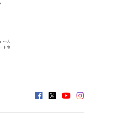
）
」～大
ート事