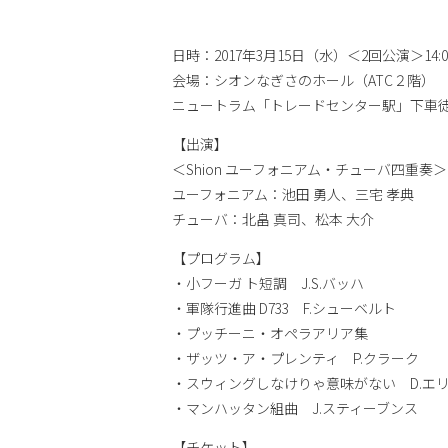
日時：2017年3月15日（水）＜2回公演＞14:00
会場：シオンなぎさのホール（ATC２階）
ニュートラム「トレードセンター駅」下車徒歩5
【出演】
＜Shion ユーフォニアム・チューバ四重奏＞
ユーフォニアム：池田 勇人、三宅 孝典
チューバ：北畠 真司、松本 大介
【プログラム】
・小フーガ ト短調 J.S.バッハ
・軍隊行進曲 D733 F.シューベルト
・プッチーニ・オペラアリア集
・ザッツ・ア・プレンティ P.クラーク
・スウィングしなけりゃ意味がない D.エ
・マンハッタン組曲 J.スティーブンス
【チケット】