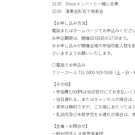
13:30 Shionメンバーと一緒に合奏
15:00 演奏会形式で発表会
【お申し込み方法】
電話またはホームページでお申込みくださ
お申込期限は、開催日3日前の17:30まで。
※お申し込みが開催会場の参加可能人数を
さいますようお願いいたします。
○電話でお申込み
フリーコール TEL.0800-919-5508（土・日・
【その他】
・参加費3,000円は当日受付にてお支払
・当日遅れる、またはキャンセルの場合は
・見学は無料ですが、ご入場にあたっては
・乳幼児及び未就学児をお連れの場合は、
【主催・お問合せ】
一般社団法人 大阪市音楽団