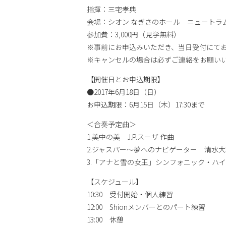
指揮：三宅孝典
会場：シオン なぎさのホール ニュートラム「
参加費：3,000円（見学無料）
※事前にお申込みいただき、当日受付にて
※キャンセルの場合は必ずご連絡をお願い
【開催日とお申込期限】
●2017年6月18日（日）
お申込期限：6月15日（木）17:30まで
＜合奏予定曲＞
1.美中の美 J.P.スーザ 作曲
2.ジャスパー～夢へのナビゲーター 清水大
3.「アナと雪の女王」シンフォニック・ハイラ
【スケジュール】
10:30 受付開始・個人練習
12:00 Shionメンバーとのパート練習
13:00 休憩