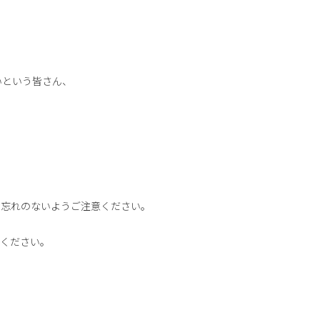
いという皆さん、
お忘れのないようご注意ください。
承ください。