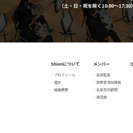
（土・日・祝を除く10:00〜17:30
Shionについて
メンバー
プロフィール
音楽監督
歴史
首席客演指揮者
組織概要
名誉芸術顧問
楽団員