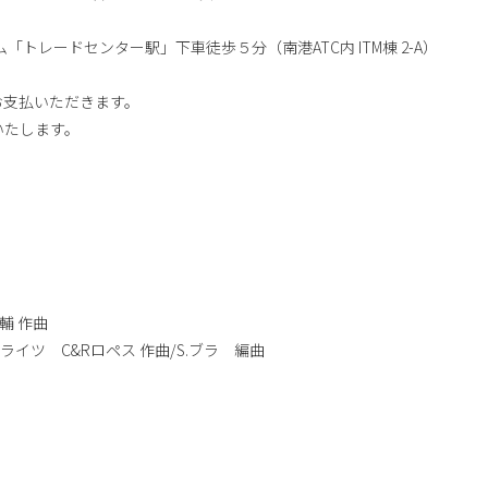
トレードセンター駅」下車徒歩５分（南港ATC内 ITM棟 2-A）
お支払いただきます。
いたします。
輔 作曲
イツ C&Rロペス 作曲/S.ブラ 編曲