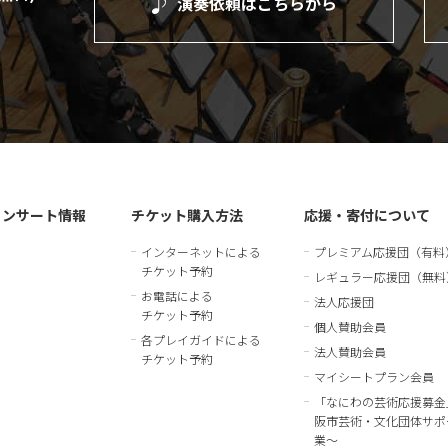
演奏依頼は
こちらから
）
コンサート情報
チケット購入方法
応援・寄付について
インターネットによる
プレミアム応援団（有料
チケット予約
レギュラー応援団（無料
お電話による
法人応援団
チケット予約
個人賛助会員
各プレイガイドによる
法人賛助会員
チケット予約
マイシートプラン会員
「なにわの芸術応援募金
阪市芸術・文化団体サポ
業～