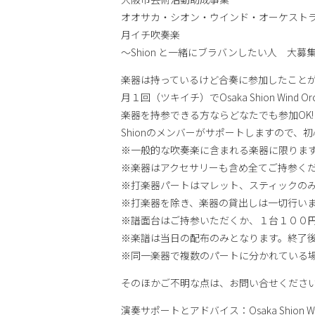
オオサカ・シオン・ウインド・オーケスト
月イチ吹奏楽
～Shion と一緒にブラバンしたい人 大募
楽器は持っているけど合奏に参加したこと
月１回（ツキイチ）でOsaka Shion Wi
楽器を持参できる方ならどなたでも参加OK!
Shionのメンバーがサポートしますので、
※一般的な吹奏楽に含まれる楽器に限りま
※楽器はアクセサリーも含め全てご持参く
※打楽器パートはマレット、スティックの
※打楽器を除き、楽器の貸出しは一切行い
※譜面台はご持参いただくか、１台１００
※楽譜は当日の配布のみとなります。終了
※同一楽器で複数のパートに分かれている
そのほかご不明な点は、お問い合せくださ
演奏サポートとアドバイス：Osaka Shion W