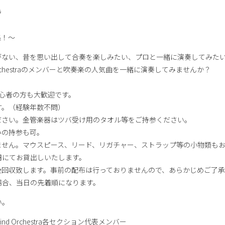
ラ
集！～
がない、昔を思い出して合奏を楽しみたい、プロと一緒に演奏してみた
nd Orchestraのメンバーと吹奏楽の人気曲を一緒に演奏してみませんか？
初心者の方も大歓迎です。
す。（経験年数不問）
ださい。金管楽器はツバ受け用のタオル等をご持参ください。
みの持参も可。
ません。マウスピース、リード、リガチャー、ストラップ等の小物類も
円にてお貸出しいたします。
後回収致します。事前の配布は行っておりませんので、あらかじめご了
場合、当日の先着順になります。
い。
ind Orchestra各セクション代表メンバー