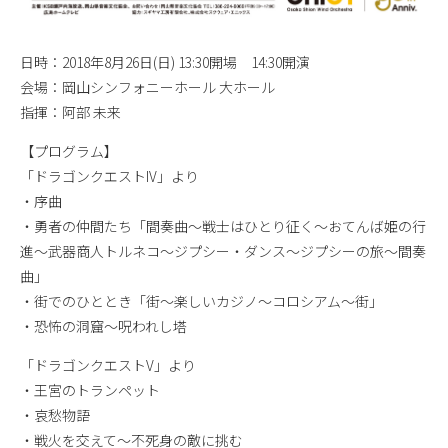
日時：2018年8月26日(日) 13:30開場 14:30開演
会場：岡山シンフォニーホール 大ホール
指揮：阿部 未来
【プログラム】
「ドラゴンクエストIV」より
・序曲
・勇者の仲間たち「間奏曲～戦士はひとり征く～おてんば姫の行
進～武器商人トルネコ～ジプシー・ダンス～ジプシーの旅～間奏
曲」
・街でのひととき「街～楽しいカジノ～コロシアム～街」
・恐怖の洞窟～呪われし塔
「ドラゴンクエストV」より
・王宮のトランペット
・哀愁物語
・戦火を交えて～不死身の敵に挑む