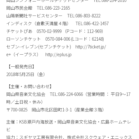
岡山市民会館 TEL:086-223-2165
山陽新聞社サービスセンター TEL:086-803-8222
インディスク（倉敷天満屋４階） TEL:086-422-1457
チケットぴあ 0570-02-9999 （Pコード：112-969）
ローソンチケット 0570-084-006 (Lコード：62148)
セブン-イレブン(セブンチケット) http://7ticket.jp/
e+（イープラス） http://eplus.jp
【一般発売日】
2018年5月25日（金）
【主催・お問い合わせ】
岡山県音楽文化協会 TEL:086-224-6066（営業時間 ： 平日9～17
時／土日祝・休み）
〒700-0825 岡山市北区田町1-3-1（産業会館３階）
主催：KSB瀬戸内海放送・岡山県音楽文化協会・広島ホームテレ
ビ
協力：スギヤマ工房有限会社、株式会社スクウェア・エニックス