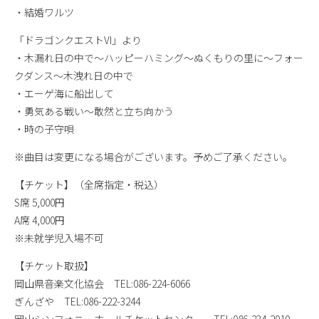
・結婚ワルツ
「ドラゴンクエストVI」より
・木漏れ日の中で～ハッピーハミング～ぬくもりの里に～フォー
クダンス～木洩れ日の中で
・エーゲ海に船出して
・勇気ある戦い～敢然と立ち向かう
・時の子守唄
※曲目は変更になる場合がございます。予めご了承ください。
【チケット】（全席指定・税込）
S席 5,000円
A席 4,000円
※未就学児入場不可
【チケット取扱】
岡山県音楽文化協会 TEL:086-224-6066
ぎんざや TEL:086-222-3244
岡山シンフォニーホールチケットセンター TEL:086-234-2010