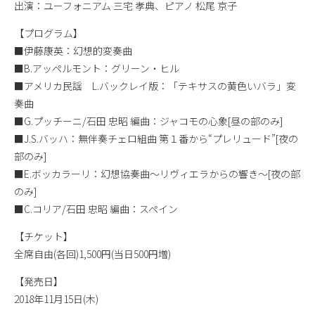
出演：ユーフォニアム 三宅 孝典、ピアノ 松尾 京子
【プログラム】
■伊藤康英：幻想的変奏曲
■B.アッペルモント：グリーン・ヒル
■アメリカ民謡 L.バックレイ版：「テキサスの黄色いバラ」変
奏曲
■G.プッチーニ/石田 忠昭 編曲：ジャコモの心象[昼の部のみ]
■J.S.バッハ：無伴奏チェロ組曲 第１番から“プレリュード”[夜の
部のみ]
■E.ボッカラーリ：幻想協奏曲〜リヴィエラからの響き〜[夜の部
のみ]
■C.コリア/石田 忠昭 編曲：スペイン
【チケット】
全席自由(各回)1,500円(当日500円増)
【発売日】
2018年11月15日(木)