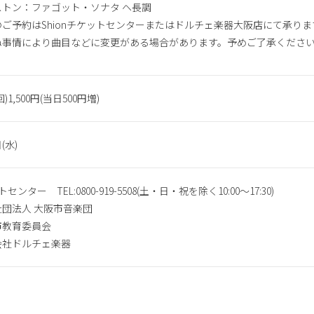
ルストン：ファゴット・ソナタ ヘ長調
ご予約はShionチケットセンターまたはドルチェ楽器大阪店にて承りま
ぬ事情により曲目などに変更がある場合があります。予めご了承くださ
1,500円(当日500円増)
(水)
トセンター TEL:0800-919-5508(土・日・祝を除く10:00〜17:30)
団法人 大阪市音楽団
市教育委員会
会社ドルチェ楽器