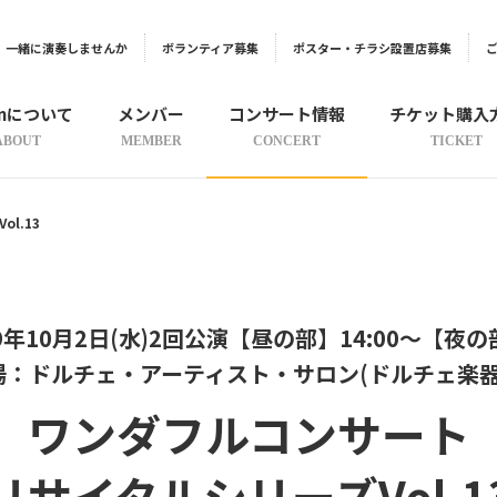
一緒に演奏しませんか
ボランティア募集
ポスター・チラシ設置店募集
onについて
メンバー
コンサート情報
チケット購入
ABOUT
MEMBER
CONCERT
TICKET
l.13
9年10月2日(水)2回公演【昼の部】14:00〜【夜の部
場：ドルチェ・アーティスト・サロン(ドルチェ楽器9
ワンダフルコンサート
リサイタルシリーズVol.1