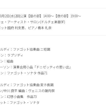
10月2日(水)2回公演【昼の部】14:00〜【夜の部】19:00〜
ェ・アーティスト・サロン(ドルチェ楽器9F)
ット國府 利支恵、ピアノ橋本 礼奈
ァルディ：ファゴット協奏曲 ニ短調
ボーン：ラプソディ
スマン：組曲
ターソン：演奏会用小品「ドニゼッティの思い出」
ラン：ファゴット・ソナタ 作品71
ァルディ：ファゴット協奏曲 変ホ長調
ュナン/中川 良平 編曲：ヴェニスの謝肉祭
マン：幻想小曲集 作品73
デミット：ファゴット・ソナタ