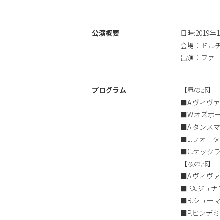
公演概要
日時:2019年
会場：ドルチ
出演：ファゴ
プログラム
【昼の部】
■A.ヴィヴ
■W.オズ
■A.タン
■J.ウォー
■C.ケック
【夜の部】
■A.ヴィヴ
■P.A.ジ
■R.シュー
■P.ヒン