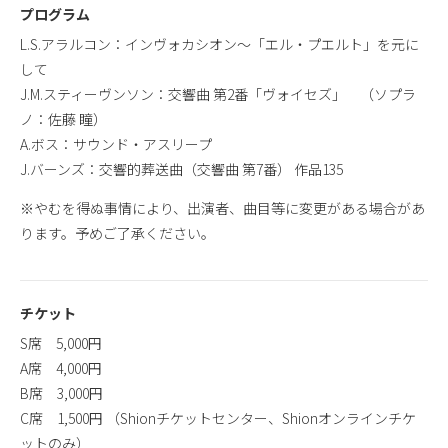
プログラム
L.S.アラルコン：インヴォカシオン〜「エル・プエルト」を元に
して
J.M.スティーヴンソン：交響曲 第2番「ヴォイセズ」 （ソプラ
ノ：佐藤 瞳）
A.ボス：サウンド・アスリープ
J.バーンズ：交響的葬送曲（交響曲 第7番） 作品135
※やむを得ぬ事情により、出演者、曲目等に変更がある場合があ
ります。予めご了承ください。
チケット
S席 5,000円
A席 4,000円
B席 3,000円
C席 1,500円 （Shionチケットセンター、Shionオンラインチケ
ットのみ）