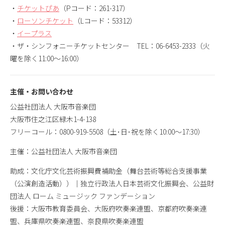
・
チケットぴあ
（Pコード：261-317）
・
ローソンチケット
（Lコード：53312）
・
イープラス
・ザ・シンフォニーチケットセンター TEL：06-6453-2333（火
曜を除く11:00～16:00）
主催・お問い合わせ
公益社団法人 大阪市音楽団
大阪市住之江区緑木1-4-138
フリーコール：0800-919-5508（土･日･祝を除く10:00～17:30）
主催：公益社団法人 大阪市音楽団
助成：文化庁文化芸術振興費補助金（舞台芸術等総合支援事業
（公演創造活動））｜独立行政法人日本芸術文化振興会、公益財
団法人 ローム ミュージック ファンデーション
後援：大阪市教育委員会、大阪府吹奏楽連盟、京都府吹奏楽連
盟、兵庫県吹奏楽連盟、奈良県吹奏楽連盟