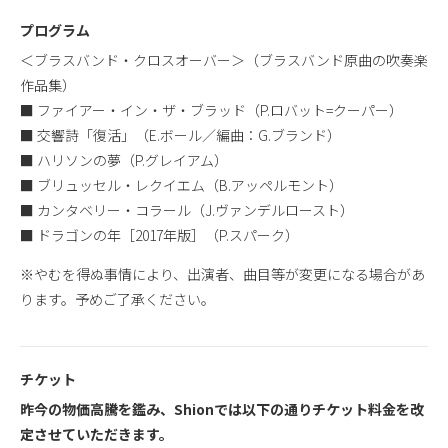
プログラム
＜ブラスバンド・クロスオーバー＞（ブラスバンド原曲の吹奏楽
作品集）
■ ファイアー・イン・ザ・ブラッド（P.ロバット=クーパー）
■ 交響詩「復活」（E.ボール／編曲：G.ブランド）
■ ハリソンの夢（P.グレイアム）
■ ブリュッセル・レクイエム（B.アッペルモント）
■ カンタベリー・コラール（J.ヴァンデルロースト）
■ ドラゴンの年［2017年版］（P.スパーク）
※やむを得ぬ事情により、出演者、曲目等が変更になる場合があ
ります。予めご了承ください。
チケット
昨今の物価高騰を鑑み、Shionでは以下の通りチケット料金を改
定させていただきます。