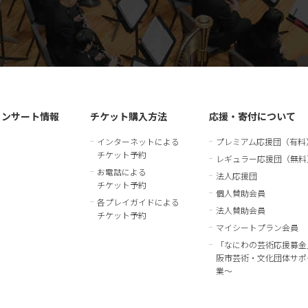
コンサート情報
チケット購入方法
応援・寄付について
インターネットによる
プレミアム応援団（有料
チケット予約
レギュラー応援団（無料
お電話による
法人応援団
チケット予約
個人賛助会員
各プレイガイドによる
法人賛助会員
チケット予約
マイシートプラン会員
「なにわの芸術応援募金
阪市芸術・文化団体サポ
業～