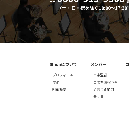
（土・日・祝を除く10:00〜17:30
Shionについて
メンバー
プロフィール
音楽監督
歴史
首席客演指揮者
組織概要
名誉芸術顧問
楽団員