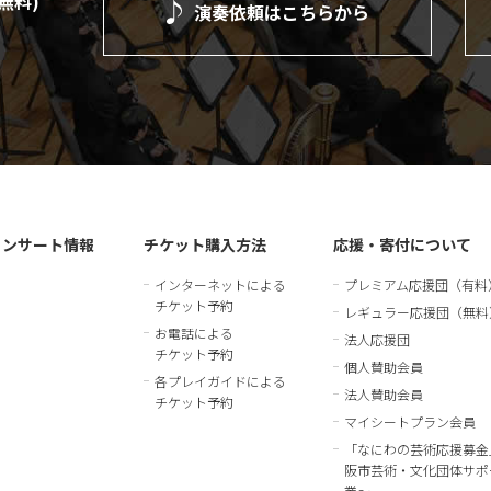
(無料)
演奏依頼は
こちらから
）
コンサート情報
チケット購入方法
応援・寄付について
インターネットによる
プレミアム応援団（有料
チケット予約
レギュラー応援団（無料
お電話による
法人応援団
チケット予約
個人賛助会員
各プレイガイドによる
法人賛助会員
チケット予約
マイシートプラン会員
「なにわの芸術応援募金
阪市芸術・文化団体サポ
業～