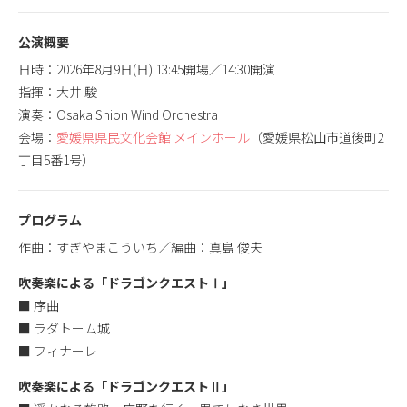
公演概要
日時：2026年8月9日(日) 13:45開場／14:30開演
指揮：大井 駿
演奏：Osaka Shion Wind Orchestra
会場：
愛媛県県民文化会館 メインホール
（愛媛県松山市道後町2
丁目5番1号）
プログラム
作曲：すぎやまこういち／編曲：真島 俊夫
吹奏楽による「ドラゴンクエストⅠ」
■ 序曲
■ ラダトーム城
■ フィナーレ
吹奏楽による「ドラゴンクエストⅡ」