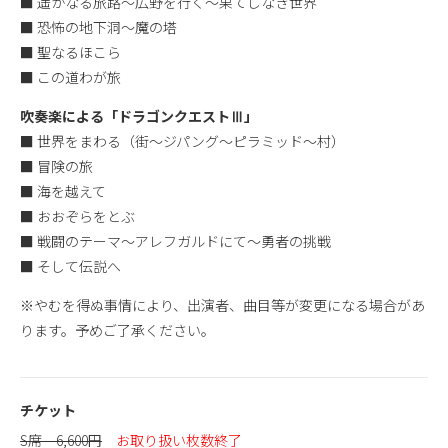
■ 遥かなる旅路～広野を行く～果てしなき世界
■ 恐怖の地下洞～魔の塔
■ 聖なるほこら
■ この道わが旅
吹奏楽による「ドラゴンクエストⅢ」
■ 世界をまわる（街～ジパング～ピラミッド～村）
■ 冒険の旅
■ 海を越えて
■ おおぞらをとぶ
■ 戦闘のテーマ～アレフガルドにて～勇者の挑戦
■ そして伝説へ
※やむを得ぬ事情により、出演者、曲目等が変更になる場合があ
ります。予めご了承ください。
チケット
S席 6,600円
お取り扱い枚数終了