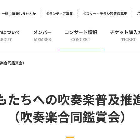
一緒に演奏しませんか
ボランティア募集
ポスター・チラシ設置店募集
onについて
メンバー
コンサート情報
チケット購入
ABOUT
MEMBER
CONCERT
TICKET
楽合同鑑賞会）
もたちへの吹奏楽普及推
（吹奏楽合同鑑賞会）