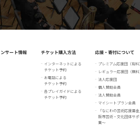
コンサート情報
チケット購入方法
応援・寄付について
インターネットによる
プレミアム応援団（有料
チケット予約
レギュラー応援団（無料
お電話による
法人応援団
チケット予約
個人賛助会員
各プレイガイドによる
法人賛助会員
チケット予約
マイシートプラン会員
「なにわの芸術応援募金
阪市芸術・文化団体サポ
業～