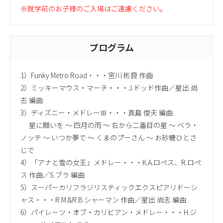
※就学前のお子様のご入場はご遠慮ください。
プログラム
1）Funky Metro Road・・・宮川 彬良 作曲
2）ミッキーマウス・マーチ・・・J.ドッド作曲／星出 尚
志 編曲
3）ディズニー・メドレーⅢ・・・真島 俊夫 編曲
星に願いを ～ 四月の雨 ～ 右から二番目の星 ～ ベラ・
ノッテ ～ いつか夢で ～ くまのプーさん ～ お砂糖ひとさ
じで
4）「アナと雪の女王」メドレー・・・K.A.ロペス、R.ロペ
ス 作曲／S.ブラ 編曲
5）スーパーカリフラジリスティックエクスピアリドーシ
ャス・・・R.M.&R.B.シャーマン 作曲／星出 尚志 編曲
6）パイレーツ・オブ・カリビアン・メドレー・・・H.ジ