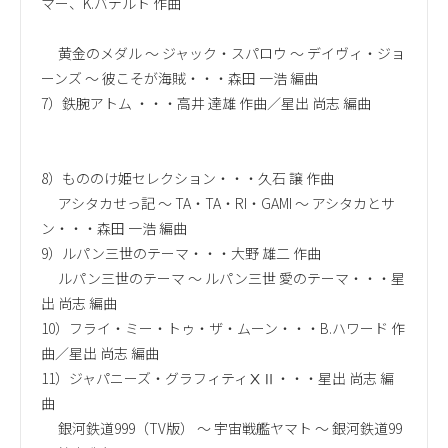
マー、K.バデルト 作曲
黄金のメダル ～ ジャック・スパロウ ～ デイヴィ・ジョ
ーンズ ～ 彼こそが海賊・・・森田 一浩 編曲
7）鉄腕アトム ・・・高井 達雄 作曲／星出 尚志 編曲
8）もののけ姫セレクション・・・久石 譲 作曲
アシタカせっ記 ～ TA・TA・RI・GAMI ～ アシタカとサ
ン・・・森田 一浩 編曲
9）ルパン三世のテーマ・・・大野 雄二 作曲
ルパン三世のテーマ ～ ルパン三世 愛のテーマ・・・星
出 尚志 編曲
10）フライ・ミー・トゥ・ザ・ムーン・・・B.ハワード 作
曲／星出 尚志 編曲
11）ジャパニーズ・グラフィティⅩⅡ・・・星出 尚志 編
曲
銀河鉄道999（TV版） ～ 宇宙戦艦ヤマト ～ 銀河鉄道99