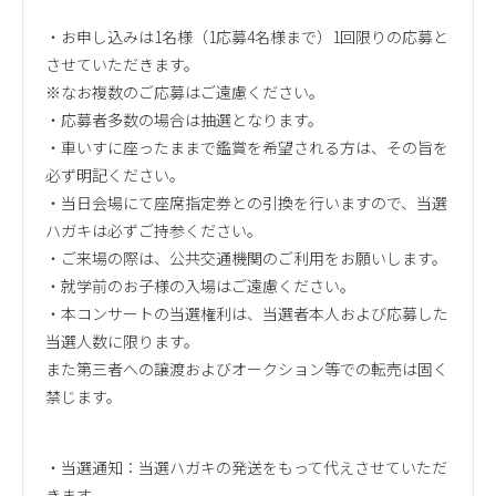
・お申し込みは1名様（1応募4名様まで）1回限りの応募と
させていただきます。
※なお複数のご応募はご遠慮ください。
・応募者多数の場合は抽選となります。
・車いすに座ったままで鑑賞を希望される方は、その旨を
必ず明記ください。
・当日会場にて座席指定券との引換を行いますので、当選
ハガキは必ずご持参ください。
・ご来場の際は、公共交通機関のご利用をお願いします。
・就学前のお子様の入場はご遠慮ください。
・本コンサートの当選権利は、当選者本人および応募した
当選人数に限ります。
また第三者への譲渡およびオークション等での転売は固く
禁じます。
・当選通知：当選ハガキの発送をもって代えさせていただ
きます。