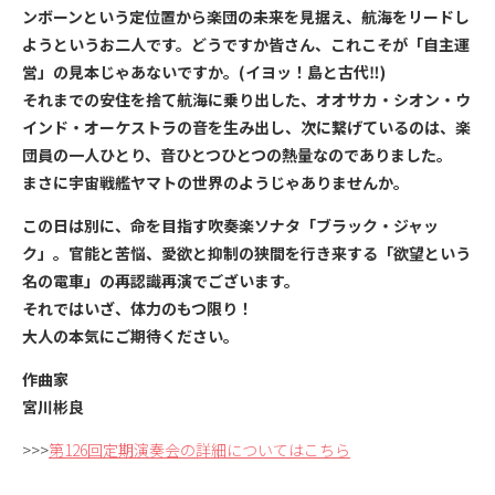
ンボーンという定位置から楽団の未来を見据え、航海をリードし
ようというお二人です。どうですか皆さん、これこそが「自主運
営」の見本じゃあないですか。(イヨッ！島と古代‼︎)
それまでの安住を捨て航海に乗り出した、オオサカ・シオン・ウ
インド・オーケストラの音を生み出し、次に繋げているのは、楽
団員の一人ひとり、音ひとつひとつの熱量なのでありました。
まさに宇宙戦艦ヤマトの世界のようじゃありませんか。
この日は別に、命を目指す吹奏楽ソナタ「ブラック・ジャッ
ク」。官能と苦悩、愛欲と抑制の狭間を行き来する「欲望という
名の電車」の再認識再演でございます。
それではいざ、体力のもつ限り！
大人の本気にご期待ください。
作曲家
宮川彬良
>>>
第126回定期演奏会の詳細についてはこちら