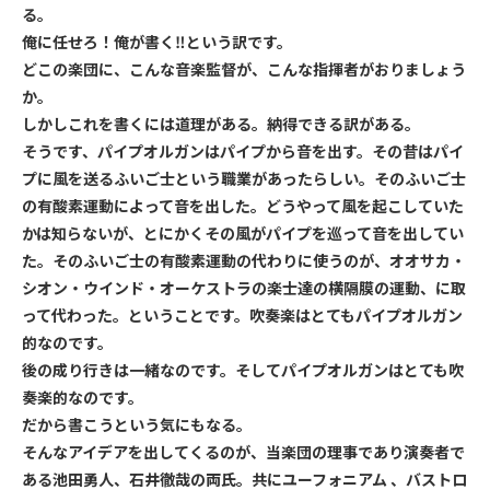
る。
俺に任せろ！俺が書く‼︎という訳です。
どこの楽団に、こんな音楽監督が、こんな指揮者がおりましょう
か。
しかしこれを書くには道理がある。納得できる訳がある。
そうです、パイプオルガンはパイプから音を出す。その昔はパイ
プに風を送るふいご士という職業があったらしい。そのふいご士
の有酸素運動によって音を出した。どうやって風を起こしていた
かは知らないが、とにかくその風がパイプを巡って音を出してい
た。そのふいご士の有酸素運動の代わりに使うのが、オオサカ・
シオン・ウインド・オーケストラの楽士達の横隔膜の運動、に取
って代わった。ということです。吹奏楽はとてもパイプオルガン
的なのです。
後の成り行きは一緒なのです。そしてパイプオルガンはとても吹
奏楽的なのです。
だから書こうという気にもなる。
そんなアイデアを出してくるのが、当楽団の理事であり演奏者で
ある池田勇人、石井徹哉の両氏。共にユーフォニアム 、バストロ