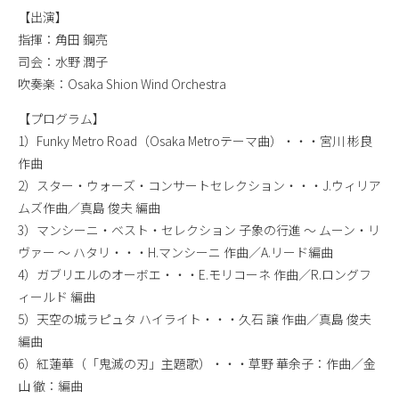
【出演】
指揮：角田 鋼亮
司会：水野 潤子
吹奏楽：Osaka Shion Wind Orchestra
【プログラム】
1）Funky Metro Road（Osaka Metroテーマ曲）・・・宮川 彬良
作曲
2）スター・ウォーズ・コンサートセレクション・・・J.ウィリア
ムズ作曲／真島 俊夫 編曲
3）マンシーニ・ベスト・セレクション 子象の行進 ～ ムーン・リ
ヴァー ～ ハタリ・・・H.マンシーニ 作曲／A.リード編曲
4）ガブリエルのオーボエ・・・E.モリコーネ 作曲／R.ロングフ
ィールド 編曲
5）天空の城ラピュタ ハイライト・・・久石 譲 作曲／真島 俊夫
編曲
6）紅蓮華（「鬼滅の刃」主題歌）・・・草野 華余子：作曲／金
山 徹：編曲