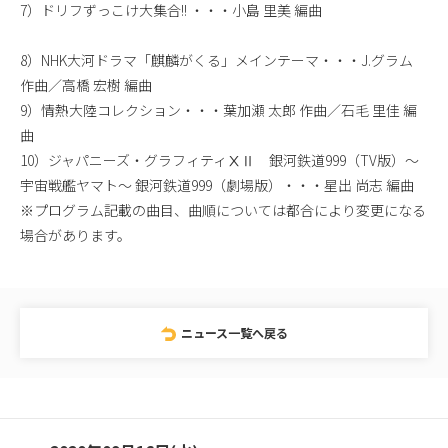
7）ドリフずっこけ大集合!! ・・・小島 里美 編曲
8）NHK大河ドラマ「麒麟がくる」メインテーマ・・・J.グラム
作曲／高橋 宏樹 編曲
9）情熱大陸コレクション・・・葉加瀬 太郎 作曲／石毛 里佳 編
曲
10）ジャパニーズ・グラフィティⅩⅡ 銀河鉄道999（TV版）～
宇宙戦艦ヤマト～ 銀河鉄道999（劇場版）・・・星出 尚志 編曲
※プログラム記載の曲目、曲順については都合により変更になる
場合があります。
ニュース一覧へ戻る