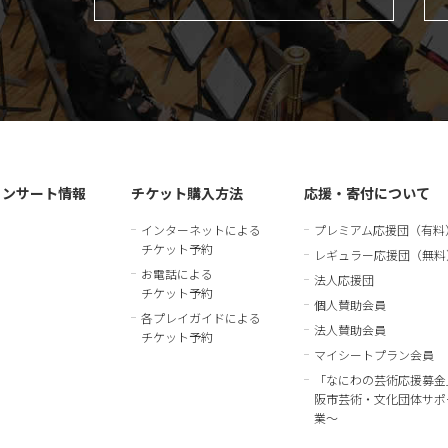
コンサート情報
チケット購入方法
応援・寄付について
インターネットによる
プレミアム応援団（有料
チケット予約
レギュラー応援団（無料
お電話による
法人応援団
チケット予約
個人賛助会員
各プレイガイドによる
法人賛助会員
チケット予約
マイシートプラン会員
「なにわの芸術応援募金
阪市芸術・文化団体サポ
業～