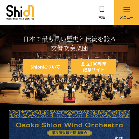
電話
メニュー
日本で最も長い歴史と
伝統を誇る
交響吹奏楽団
創立100周年
Shionについて
記念サイト